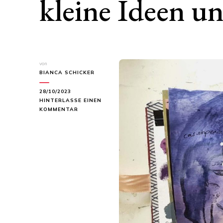
kleine Ideen u
von
BIANCA SCHICKER
28/10/2023
HINTERLASSE EINEN
ZU
KOMMENTAR
KREATIVES
LEBEN:
ENTDECKE
KLEINE
IDEEN
UND
SPASS I
M A
LLTAG