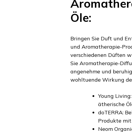
Aromathera
Öle:
Bringen Sie Duft und En
und Aromatherapie-Prod
verschiedenen Düften wi
Sie Aromatherapie-Diffu
angenehme und beruhige
wohltuende Wirkung der 
Young Living
ätherische Ö
doTERRA: Bek
Produkte mit
Neom Organic