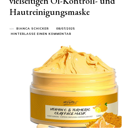
vielseitigen Öl-Kontroll- und
Hautreinigungsmaske
von
BIANCA SCHICKER
08/07/2025
ZU
HINTERLASSE EINEN KOMMENTAR
HAUT
ZUM
STRAHLEN
BRINGEN:
EINE
DETAILLIERTE
UNTERSUCHUNG
EINER
VIELSEITIGEN
ÖL-
KONTROLL-
UND
HAUTREINIGUNGSMASKE