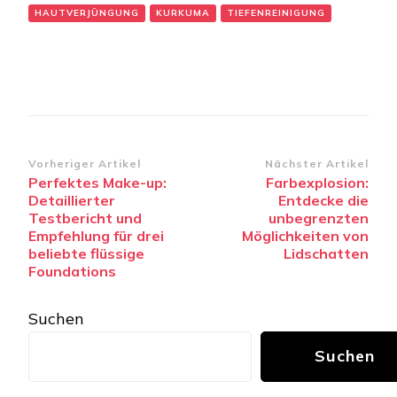
HAUTVERJÜNGUNG
KURKUMA
TIEFENREINIGUNG
Beitragsnavigation
Vorheriger Artikel
Nächster Artikel
Perfektes Make-up:
Farbexplosion:
Detaillierter
Entdecke die
Testbericht und
unbegrenzten
Empfehlung für drei
Möglichkeiten von
beliebte flüssige
Lidschatten
Foundations
Suchen
Suchen