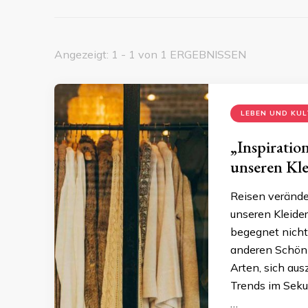
Angezeigt: 1 - 1 von 1 ERGEBNISSEN
LEBEN UND KU
„Inspiratio
unseren Kle
Reisen veränder
unseren Kleide
begegnet nicht
anderen Schönhe
Arten, sich aus
Trends im Seku
…