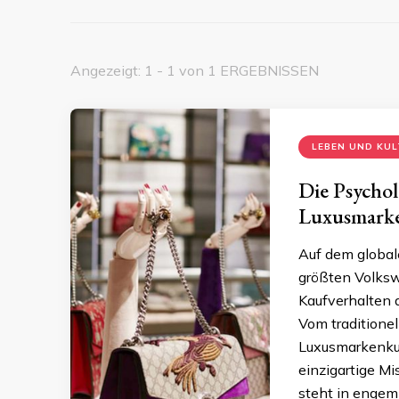
Angezeigt: 1 - 1 von 1 ERGEBNISSEN
LEBEN UND KU
Die Psychol
Luxusmarke
Auf dem global
größten Volksw
Kaufverhalten 
Vom traditione
Luxusmarkenkul
einzigartige Mi
steht in enge