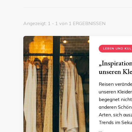
Angezeigt: 1 - 1 von 1 ERGEBNISSEN
LEBEN UND KU
„Inspiratio
unseren Kle
Reisen veränder
unseren Kleide
begegnet nicht
anderen Schönhe
Arten, sich aus
Trends im Seku
…