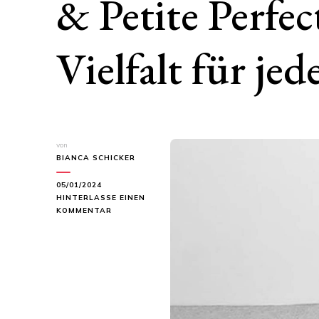
& Petite Perfect
Vielfalt für je
von
BIANCA SCHICKER
05/01/2024
HINTERLASSE EINEN
ZU
KOMMENTAR
ARBEITSHOSEN,
WEITE
BEIN
HOSEN
&
PETITE
PERFECT
JEANS: