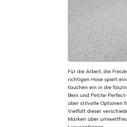
STILVOLLE
VIELFALT
FÜR
JEDEN
ANLASS
Für die Arbeit, die Frei
richtigen Hose spielt ei
tauchen ein in die fasz
Bein und Petite-Perfect
über stilvolle Optionen 
Vielfalt dieser verschi
Marken über umweltfreun
Luxusoptionen.